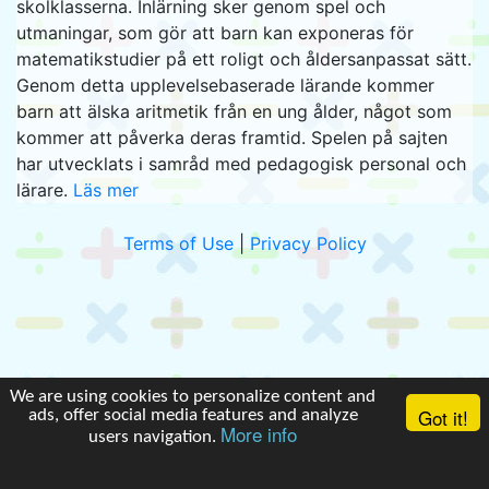
skolklasserna. Inlärning sker genom spel och
utmaningar, som gör att barn kan exponeras för
matematikstudier på ett roligt och åldersanpassat sätt.
Genom detta upplevelsebaserade lärande kommer
barn att älska aritmetik från en ung ålder, något som
kommer att påverka deras framtid. Spelen på sajten
har utvecklats i samråd med pedagogisk personal och
lärare.
Läs mer
Terms of Use
|
Privacy Policy
We are using cookies to personalize content and
Got it!
ads, offer social media features and analyze
More info
users navigation.