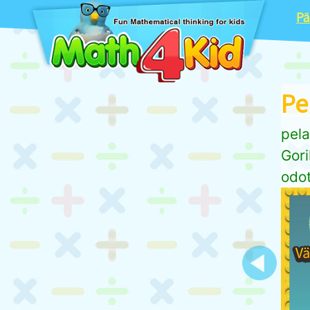
Pä
Pel
pela
Gori
odot
Previous