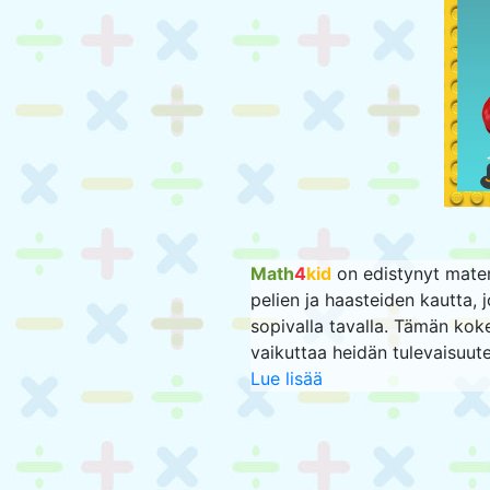
Math
4
kid
on edistynyt matema
pelien ja haasteiden kautta, 
sopivalla tavalla. Tämän kok
vaikuttaa heidän tulevaisuute
Lue lisää