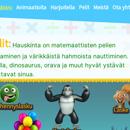
äsivu
Animaatioita
Harjoitella
Pelit
Meistä
Ota yht
it:
Hauskinta on matemaattisten pelien
aminen ja värikkäistä hahmoista nauttiminen.
lla, dinosaurus, orava ja muut hyvät ystävät
tavat sinua.