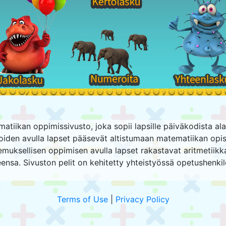
tiikan oppimissivusto, joka sopii lapsille päiväkodista al
joiden avulla lapset pääsevät altistumaan matematiikan opisk
emuksellisen oppimisen avulla lapset rakastavat aritmetiikk
ensa. Sivuston pelit on kehitetty yhteistyössä opetushenkil
Terms of Use
|
Privacy Policy