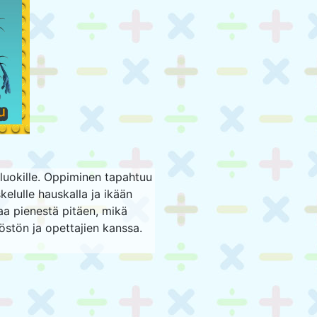
aluokille. Oppiminen tapahtuu
elulle hauskalla ja ikään
aa pienestä pitäen, mikä
östön ja opettajien kanssa.