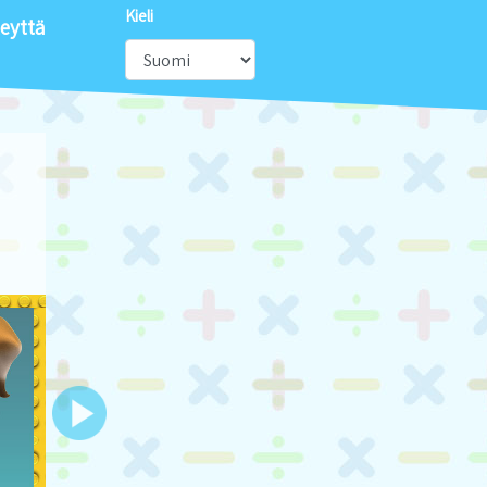
Kieli
eyttä
Next