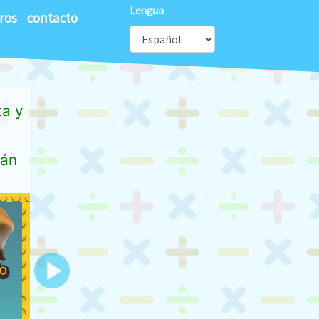
Lengua
ros
contacto
ta y
tán
Next