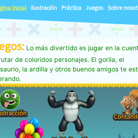
gina Inicial
ilustración
Práctica
Juegos
Sobre nosot
egos:
Lo más divertido es jugar en la cuen
rutar de coloridos personajes. El gorila, el
saurio, la ardilla y otros buenos amigos te es
erando.