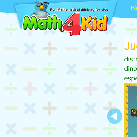
Pa
Ju
disf
dino
esp
Previous