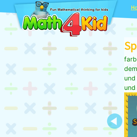
H
Sp
farb
dem
und 
und 
Previous