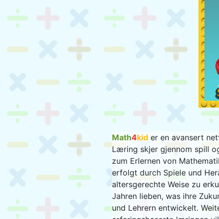
Math
4
kid
er en avansert nett
Læring skjer gjennom spill o
zum Erlernen von Mathematik,
erfolgt durch Spiele und He
altersgerechte Weise zu erk
Jahren lieben, was ihre Zuku
und Lehrern entwickelt. Wei