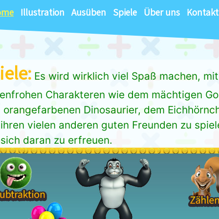
ome
Illustration
Ausüben
Spiele
Über uns
Kontakt
iele:
Es wird wirklich viel Spaß machen, mit
enfrohen Charakteren wie dem mächtigen Gori
 orangefarbenen Dinosaurier, dem Eichhörnc
ihren vielen anderen guten Freunden zu spiel
sich daran zu erfreuen.