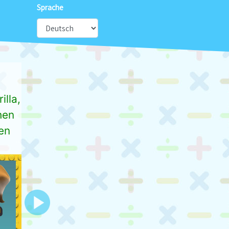
Sprache
lla,
hen
en
Next