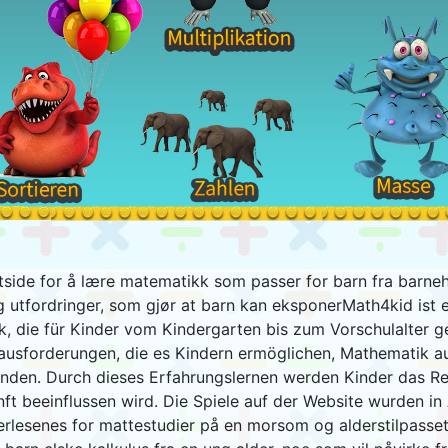
side for å lære matematikk som passer for barn fra barnehag
g utfordringer, som gjør at barn kan eksponerMath4kid ist e
 die für Kinder vom Kindergarten bis zum Vorschulalter ge
rausforderungen, die es Kindern ermöglichen, Mathematik a
unden. Durch dieses Erfahrungslernen werden Kinder das R
nft beeinflussen wird. Die Spiele auf der Website wurden 
terlesenes for mattestudier på en morsom og alderstilpass