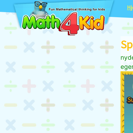
H
Spi
nyde
eger
Previous