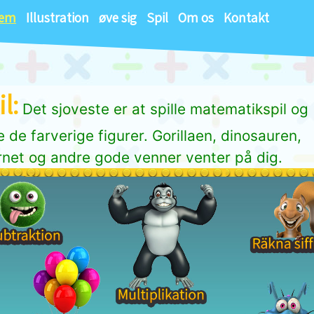
jem
Illustration
øve sig
Spil
Om os
Kontakt
l:
Det sjoveste er at spille matematikspil og
 de farverige figurer. Gorillaen, dinosauren,
net og andre gode venner venter på dig.