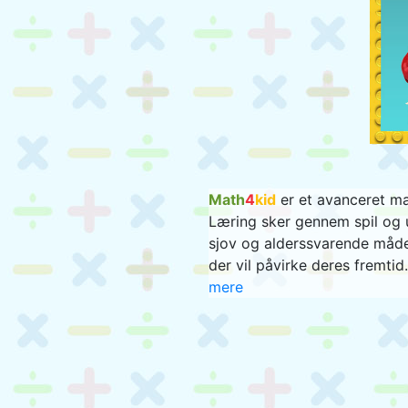
Math
4
kid
er et avanceret mat
Læring sker gennem spil og u
sjov og alderssvarende måde
der vil påvirke deres fremti
mere