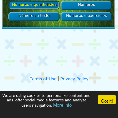
Números e quantidades
Números
Números e texto
Números e exercícios
Terms of Use
|
Privacy Policy
We are using cookies to personalize content and
Got it!
ads, offer social media features and analyze
More info
users navigation.